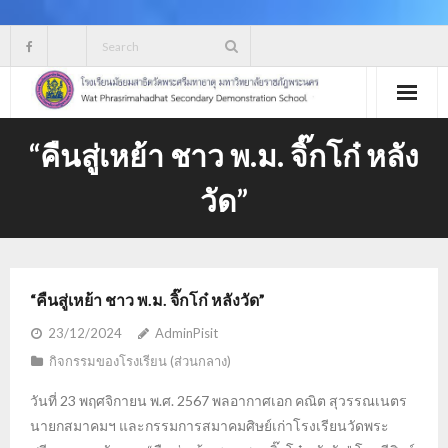
Skip
to
content
“คืนสู่เหย้า ชาว พ.ม. จิ๊กโก๋ หลัง
วัด”
“คืนสู่เหย้า ชาว พ.ม. จิ๊กโก๋ หลังวัด”
23/12/2024
AdminPisit
กิจกรรมของโรงเรียน (ส่วนกลาง)
วันที่ 23 พฤศจิกายน พ.ศ. 2567 พลอากาศเอก คณิต สุวรรณเนตร
นายกสมาคมฯ และกรรมการสมาคมศิษย์เก่าโรงเรียนวัดพระ