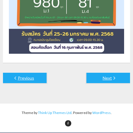
Previous
Next
Theme by
Think Up Themes Ltd
. Powered by
WordPress
.