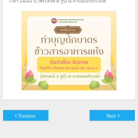
เวลา ๐๗.๓๐ น. (พระสงฆ์ ๕ รูป) ณ ลานอเนกประสงค์
Previous
Next