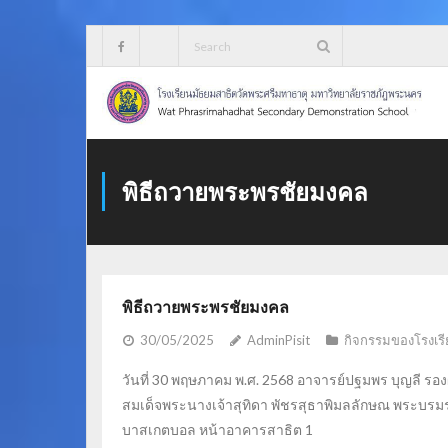
Skip
to
content
พิธีถวายพระพรชัยมงคล
พิธีถวายพระพรชัยมงคล
30/05/2025
AdminPisit
กิจกรรมของโรงเรี
วันที่ 30 พฤษภาคม พ.ศ. 2568 อาจารย์ปฐมพร บุญลี รอ
สมเด็จพระนางเจ้าสุทิดา พัชรสุธาพิมลลักษณ พระบร
บาสเกตบอล หน้าอาคารสาธิต 1