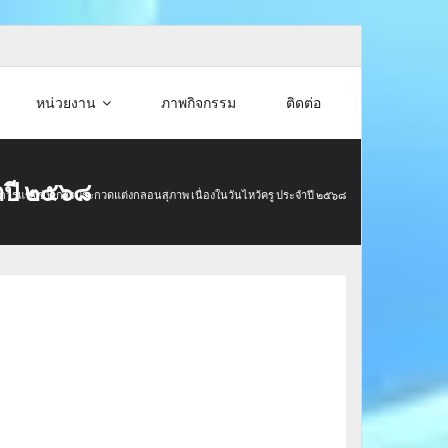
หน่วยงาน
ภาพกิจกรรม
ติดต่อ
ำปี ๒๕๖๘
ารแข่งขัน การประกวดแต่งกลอนสุภาพ เนื่องในวันไหว้ครู ประจำปี ๒๕๖๘