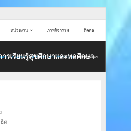
หน่วยงาน
ภาพกิจกรรม
ติดต่อ
การเรียนรู้สุขศึกษาและพลศึกษา
นกลาง)
•
งานธุรการและสารบรรณ
•
ฝ่ายบริหารจัดการ
/
ผลการสอบแข …
ร
าธิต