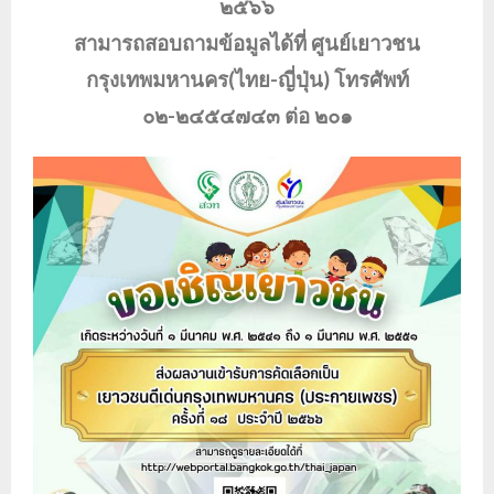
๒๕๖๖
สามารถสอบถามข้อมูลได้ที่ ศูนย์เยาวชน
กรุงเทพมหานคร(ไทย-ญี่ปุ่น) โทรศัพท์
๐๒-๒๔๕๔๗๔๓ ต่อ ๒๐๑