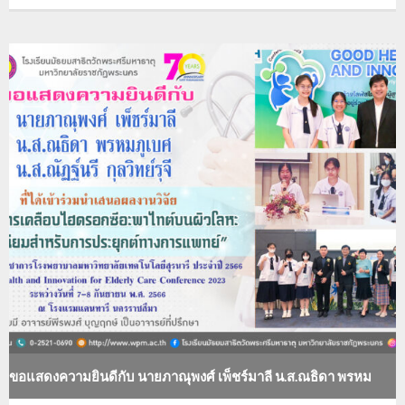
ขอแสดงความยินดีกับ นายภาณุพงศ์ เพ็ชร์มาลี น.ส.ณธิดา พรหม