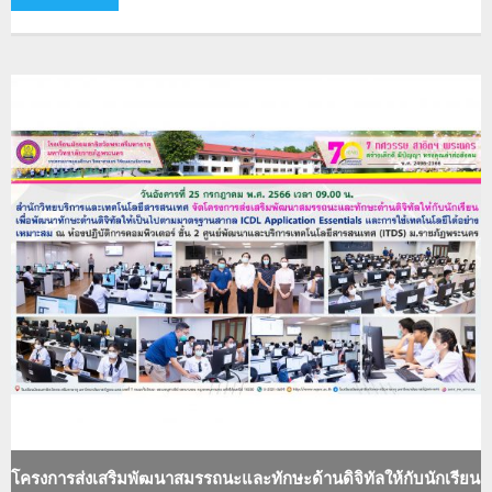
โครงการส่งเสริมพัฒนาสมรรถนะและทักษะด้านดิจิทัลให้กับนักเรียน