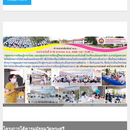
โครงการโต้คารมมัธยมวัดพระศรี