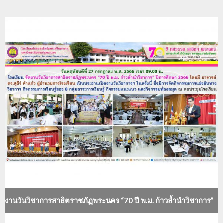
งานวันวิชาการสาธิตราชภัฏพระนคร “70 ปี พ.ม. ก้าวล้ำนำวิชาการ”