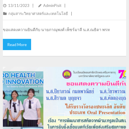
ภูเบศ และน.ส.ณัฏฐ์นรี กุลวิทย์รุจี
13/11/2023
AdminPisit
กลุ่มสาระวิทยาศาสตร์และเทคโนโลยี
ขอแสดงความยินดีกับ นายภาณุพงศ์ เพ็ชร์มาลี น.ส.ณธิดา พรห
Read More