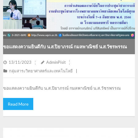
ขอแสดงความยินดีกับ น.ส.ปิยาภรณ์ กมลพาณิชย์ น.ส.วัชรพรรณ
โรจน์รุ่งมณี น.ส.สิรามล บุญขจร และน.ส.คัลลองบุณย์ บุญจรัส
13/11/2023
AdminPisit
กลุ่มสาระวิทยาศาสตร์และเทคโนโลยี
ขอแสดงความยินดีกับ น.ส.ปิยาภรณ์ กมลพาณิชย์ น.ส.วัชรพรรณ
Read More